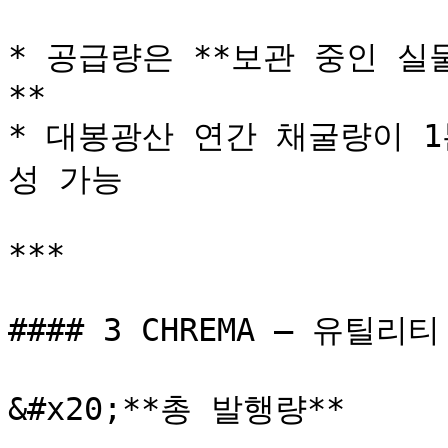
* 공급량은 **보관 중인 
**

* 대봉광산 연간 채굴량이 1톤
성 가능

***

#### 3 CHREMA – 유틸리
&#x20;**총 발행량**
