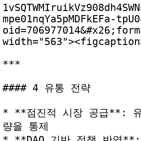
1vSQTWMIruikVz908dh4SWN
mpe01nqYa5pMDFkEFa-tpU0
oid=706977014&#x26;form
width="563"><figcaption
***

#### 4 유통 전략

* **점진적 시장 공급**:
량을 통제

* **DAO 기반 정책 반영*